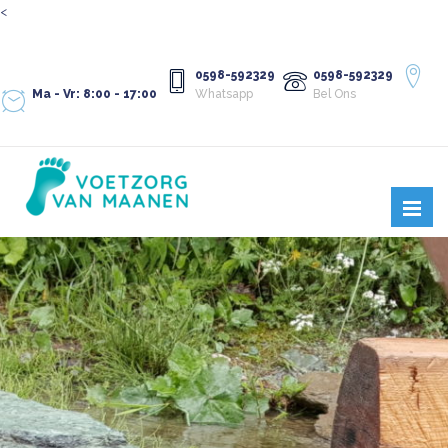
<
0598-592329
0598-592329
Ma - Vr: 8:00 - 17:00
Whatsapp
Bel Ons