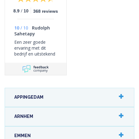
/
8.9
10
368 reviews
10
/
10
Rudolph
Sahetapy
Een zeer goede
ervaring met dit
bedrijf en uitstekend
geholpen door
Olivier , ik ben zeer
tevreden over mijn
aangepaste zooltjes,
ik zou voetzorg van
maanen zeker
aanraden
APPINGEDAM
ARNHEM
EMMEN